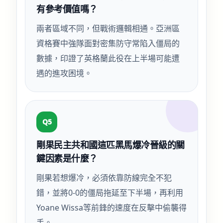
有參考價值嗎？
兩者區域不同，但戰術邏輯相通。亞洲區
資格賽中強隊面對密集防守常陷入僵局的
數據，印證了英格蘭此役在上半場可能遭
遇的進攻困境。
Q5
剛果民主共和國這匹黑馬爆冷晉級的關
鍵因素是什麼？
剛果若想爆冷，必須依靠防線完全不犯
錯，並將0-0的僵局拖延至下半場，再利用
Yoane Wissa等前鋒的速度在反擊中偷襲得
手。