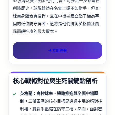
32強淘汰賽，對於他們而言，每多走一步都是在
創造歷史。球隊雖然在名氣上遠不如對手，但其
球員身體素質強悍，且在中後場建立起了極為牢
固的低位防守屏障，這將是他們抗衡英格蘭狂風
暴雨般進攻的最大資本。
立即註冊
核心戰術對位與生死關鍵點剖析
英格蘭：高控球率、邊路推進與全面中場壓
制。
三獅軍團的核心目標是透過中場的絕對控
制權，將對手壓縮在防守三樓。然而，面對密