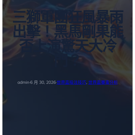
三獅軍團狂風暴雨
出擊！黑馬剛果能
否上演驚天大冷
門？
admin
·
6 月 30, 2026
·
世界盃投注技巧
, 
世界盃賽事分析