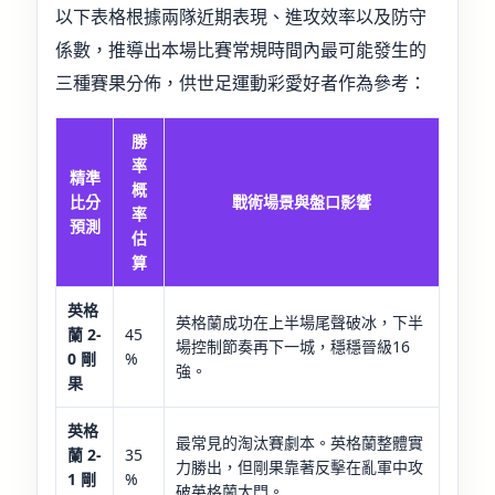
以下表格根據兩隊近期表現、進攻效率以及防守
係數，推導出本場比賽常規時間內最可能發生的
三種賽果分佈，供世足運動彩愛好者作為參考：
勝
率
精準
概
比分
戰術場景與盤口影響
率
預測
估
算
英格
英格蘭成功在上半場尾聲破冰，下半
蘭 2-
45
場控制節奏再下一城，穩穩晉級16
0 剛
%
強。
果
英格
最常見的淘汰賽劇本。英格蘭整體實
蘭 2-
35
力勝出，但剛果靠著反擊在亂軍中攻
1 剛
%
破英格蘭大門。