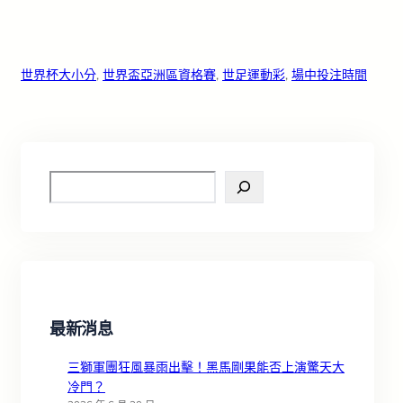
世界杯大小分
, 
世界盃亞洲區資格賽
, 
世足運動彩
, 
場中投注時間
S
e
a
r
c
h
最新消息
三獅軍團狂風暴雨出擊！黑馬剛果能否上演驚天大
冷門？