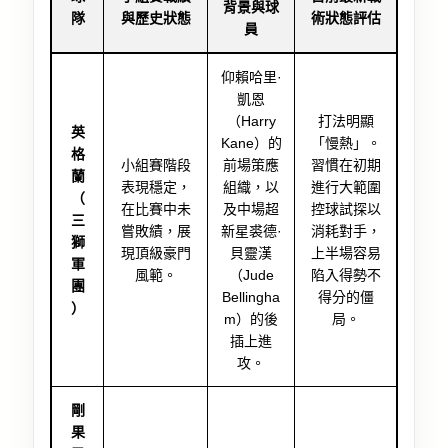
背景與球
隊
與歷史狀態
術狀態評估
員
仰賴哈里·
凱恩
（Harry
打法明顯
英
Kane）的
「慢熱」。
格
小組賽階段
前場策應
習慣在初期
蘭
表現穩定，
組織，以
進行大範圍
（
在比賽中未
及中場超
控球試探以
三
嘗敗績，展
新星裘德·
消耗對手，
獅
現頂級豪門
貝靈漢
上半場容易
軍
風範。
（Jude
陷入得勢不
團
Bellingha
得分的僵
）
m）的後
局。
插上進
攻。
剛
果