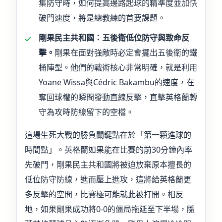
集防守時，如何提高邊路起球的精準度並加快
破門速度，將是總教練的首要課題。
剛果民主共和國：五後衛低位防守與致命反
擊。
剛果在面對強敵時必定會擺出五後衛的鐵
桶陣型。他們的戰術核心非常明確，就是利用
Yoane Wissa與Cédric Bakambu的速度，在
奪回球權的瞬間發動直線反擊，直擊英格蘭轉
守為攻時防線留下的空檔。
這場生死大戰的勝負關鍵點在於「第一顆進球的
時間點」。英格蘭如果能在比賽的前30分鐘內率
先破門，剛果民主共和國將被迫放棄原本擅長的
低位防守防線，進而壓上進攻，這將給英格蘭更
多反擊的空間，比賽極可能就此被打開。相反
地，如果剛果成功將0-0的僵局拖延至下半場，隨