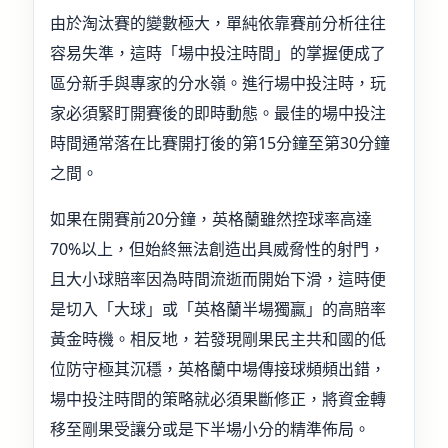
由於淘汰賽的變數極大，單純依靠賽前分析往往
容易失準，這時「場中投注時間」的掌握便成了
區分新手與專家的分水嶺。進行場中投注時，玩
家必須緊盯開賽後的即時動態。最佳的場中投注
時間通常落在比賽開打後的第15分鐘至第30分鐘
之間。
如果在開賽前20分鐘，英格蘭雖然控球率高達
70%以上，但始終無法創造出具威脅性的射門，
且大小球賠率因為時間流逝而開始下滑，這時便
是切入「大球」或「英格蘭半場獨贏」的高賠率
黃金時機。相反地，若發現剛果民主共和國的低
位防守極其沉穩，英格蘭中場傳接球頻頻出錯，
場中投注時間的策略就必須果斷修正，將資金轉
移至剛果受讓分或是下半場小分的精準佈局。