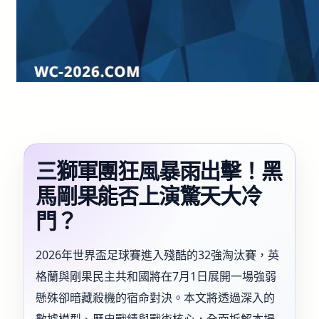
三獅軍團狂風暴雨出擊！黑
馬剛果能否上演驚天大冷
門？
2026年世界盃足球賽進入殘酷的32強淘汰賽，英
格蘭與剛果民主共和國將在7月1日展開一場強弱
懸殊卻暗藏殺機的宿命對決。本文將透過深入的