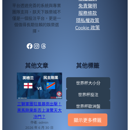
平台透過完善的系統與專業
免責聲明
團隊支持，朕天下娛樂城不
服務條款
僅是一個投注平台，更是一
隱私權政策
個值得長期信賴的娛樂選
Cookie 政策
擇。
Facebook
Instagram
Threads
其他文章
其他標籤
世界杯大小分
世界杯投注
三獅軍團狂風暴雨出擊！
世界杯歐洲盤
黑馬剛果能否上演驚天大
冷門？
世界盃亞洲區資格賽
顯示更多標籤
作者: admin
2026 年 6 月 30 日
世界盃外圍賽