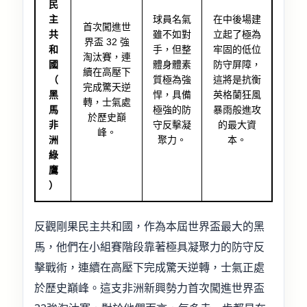
民
主
球員名氣
在中後場建
首次闖進世
共
雖不如對
立起了極為
界盃 32 強
和
手，但整
牢固的低位
淘汰賽，連
國
體身體素
防守屏障，
續在高壓下
（
質極為強
這將是抗衡
完成驚天逆
黑
悍，具備
英格蘭狂風
轉，士氣處
馬
極強的防
暴雨般進攻
於歷史巔
非
守反擊凝
的最大資
峰。
洲
聚力。
本。
綠
鷹
）
反觀剛果民主共和國，作為本屆世界盃最大的黑
馬，他們在小組賽階段靠著極具凝聚力的防守反
擊戰術，連續在高壓下完成驚天逆轉，士氣正處
於歷史巔峰。這支非洲新興勢力首次闖進世界盃