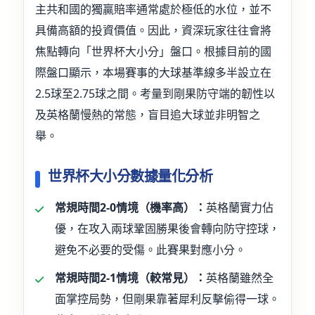
主共和國的獨贏賠率通常處於極低的水位，並不
具備高額的投資價值。因此，資深玩家往往會將
焦點轉向「世界杯大小分」盤口。根據目前的國
際盤口顯示，本場賽事的大球基準線多半設立在
2.5球至2.75球之間。考量到剛果防守端的韌性以
及英格蘭慢熱的常態，盲目追大球並非明智之
舉。
世界杯大小分數據量化分析
常規時間2-0情境（機率高）：
英格蘭實力佔
優，在攻入兩球鞏固勝果後會轉向防守控球，
避免不必要的受傷。此賽果對應小分。
常規時間2-1情境（較常見）：
英格蘭雖然全
面掌控局勢，但剛果靠著犀利反擊偷得一球。