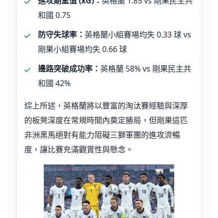
進攻期望值 (xG)：
英格蘭 1.85 vs 剛果民主共
和國 0.75
防守失球率：
英格蘭小組賽場均失 0.33 球 vs
剛果小組賽場均失 0.66 球
邊路突破成功率：
英格蘭 58% vs 剛果民主共
和國 42%
綜上所述，英格蘭將以豐富的淘汰賽經驗與深厚
的板凳深度在常規時間內奠定勝局，但剛果這匹
非洲黑馬絕對有能力阻礙三獅軍團的進攻流暢
度，讓比賽充滿觀賞性與懸念。