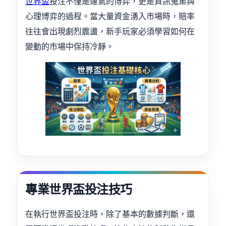
世界盃
投注不僅是運氣的博弈，更是資訊蒐集與
心理博弈的過程。當大量資金湧入市場時，賠率
往往會出現劇烈震盪，新手玩家必須學習如何在
變動的市場中保持冷靜。
專業世界盃投注技巧
在執行世界盃投注時，除了基本的數據判斷，還