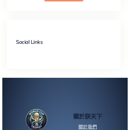
世界盃外圍賽
世界盃投注技巧
世界盃線上下注
世界盃賽事分析
Social Links
Facebook
Instagram
Threads
世足即時賠率
世足運動彩
場中投注時間
朕天下娛樂城
關於朕天下
關於我們