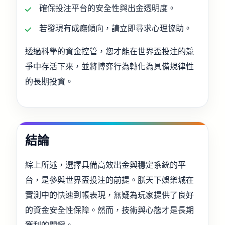
確保投注平台的安全性與出金透明度。
若發現有成癮傾向，請立即尋求心理協助。
透過科學的資金控管，您才能在世界盃投注的競
爭中存活下來，並將博弈行為轉化為具備規律性
的長期投資。
結論
綜上所述，選擇具備高效出金與穩定系統的平
台，是參與世界盃投注的前提。朕天下娛樂城在
實測中的快速到帳表現，無疑為玩家提供了良好
的資金安全性保障。然而，技術與心態才是長期