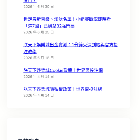
冷門？
2026 年 6 月 30 日
世足最新晉級、淘汰名單！小組賽戰況即時看
「這7國」已穩拿32強門票
2026 年 6 月 25 日
朕天下娛樂城出金實測：1分鐘火速到帳與官方投
注教學
2026 年 6 月 18 日
朕天下娛樂城Cookie政策｜世界盃投注網
2026 年 4 月 14 日
朕天下娛樂城隱私權政策｜世界盃投注網
2026 年 4 月 14 日