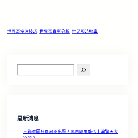
世界盃投注技巧
, 
世界盃賽事分析
, 
世足即時賠率
S
e
a
r
c
h
最新消息
三獅軍團狂風暴雨出擊！黑馬剛果能否上演驚天大