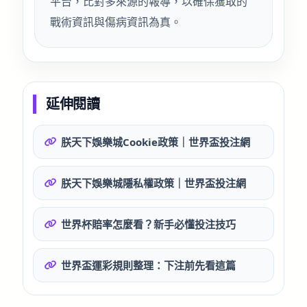
平台，比對多來源的報導，以確保獲取的
戰術資訊與傷病資訊為真。
延伸閱讀
朕天下娛樂城Cookie政策｜世界盃投注網
朕天下娛樂城隱私權政策｜世界盃投注網
世界杯賠率怎麼看？新手必懂投注技巧
世界盃運彩規則整理：下注前先看這篇