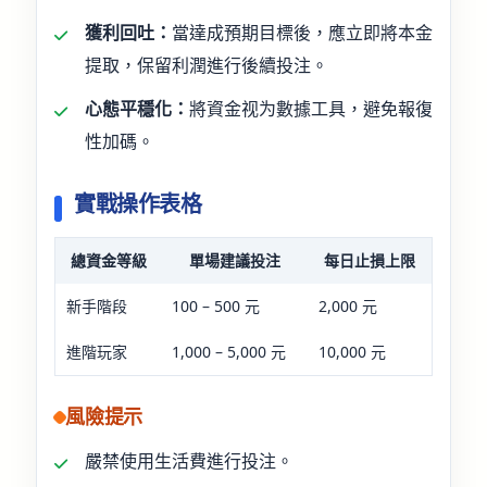
獲利回吐：
當達成預期目標後，應立即將本金
提取，保留利潤進行後續投注。
心態平穩化：
將資金视为數據工具，避免報復
性加碼。
實戰操作表格
總資金等級
單場建議投注
每日止損上限
新手階段
100 – 500 元
2,000 元
進階玩家
1,000 – 5,000 元
10,000 元
風險提示
嚴禁使用生活費進行投注。